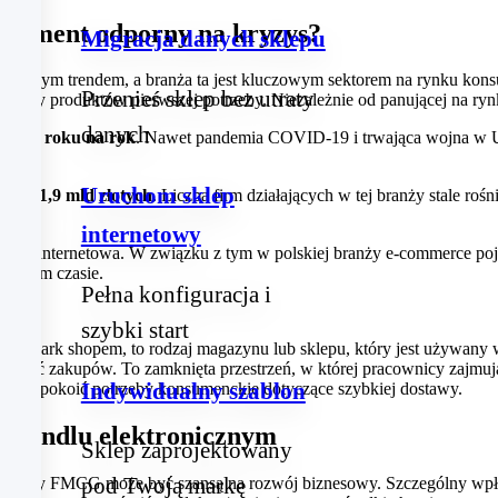
 segment odporny na kryzys?
Migracja danych sklepu
nącym trendem, a branża ta jest kluczowym sektorem na rynku kons
Przenieś sklep bez utraty
otyczy produktów pierwszej potrzeby. Niezależnie od panującej na rynk
danych
nie z roku na rok
. Nawet pandemia COVID-19 i trwająca wojna w Ukr
Uruchom sklep
om 201,9 mld złotych
. Liczba firm działających w tej branży stale roś
internetowy
daż internetowa. W związku z tym w polskiej branży e‑commerce poja
krótkim czasie.
Pełna konfiguracja i
szybki start
lub dark shopem, to rodzaj magazynu lub sklepu, który jest używany w
okonywać zakupów. To zamknięta przestrzeń, w której pracownicy zajmu
Indywidualny szablon
celu zaspokoić potrzeby konsumenckie dotyczące szybkiej dostawy.
 handlu elektronicznym
Sklep zaprojektowany
pod Twoją markę
w branży FMCG może być szansą na rozwój biznesowy. Szczególny wp