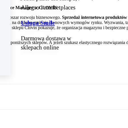
Allegro i marketplaces
‑Commerce Manager w CLOVIN
lny obszar rozwoju biznesowego.
Sprzedaż internetowa produktów
Usługa Smile
i i gotowi na dostosowanie się do nowych wymogów rynku. Wyzwania, t
 study sklepu Clovin pokazuje, że organizacja magazynu i bezpieczn
Darmowa dostawa w
do poniższych sklepów. A jeżeli szukasz elastycznego rozwiązania 
sklepach online