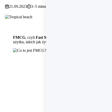
21.09.2023
3–5 minut
FMCG
, czyli
Fast Moving Consumer Goods
, to termin od
użytku, takich jak żywność, środki czyszczące, leki dostępne