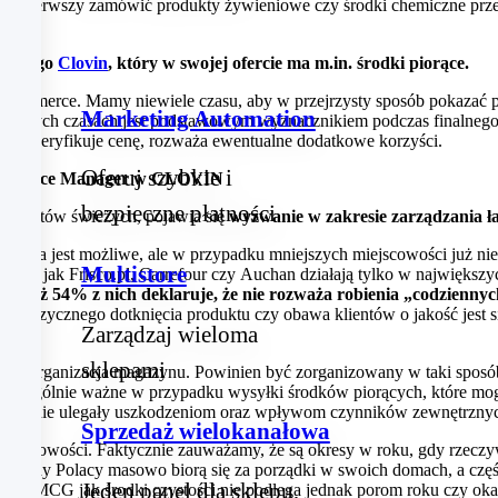
 raz pierwszy zamówić produkty żywieniowe czy środki chemiczne prz
etowego
Clovin
, który w swojej ofercie ma m.in. środki piorące.
mmerce. Mamy niewiele czasu, aby w przejrzysty sposób pokazać pote
Marketing Automation
 obecnych czasach jest podstawowym wyznacznikiem podczas finalnego
rzebę, weryfikuje cenę, rozważa ewentualne dodatkowe korzyści.
Oferuj szybkie i
‑Commerce Manager w CLOVIN
bezpieczne płatności
roduktów świeżych, pojawia się
wyzwanie w zakresie zarządzania 
dnia jest możliwe, ale w przypadku mniejszych miejscowości już nie. 
Multistore
 FMCG jak Frisco.pl, Carrefour czy Auchan działają tylko w najwięk
na aż 54% z nich deklaruje, że nie rozważa robienia „codzienny
wości fizycznego dotknięcia produktu czy obawa klientów o jakość je
Zarządzaj wieloma
sklepami
t organizacja magazynu. Powinien być zorganizowany w taki sposób,
zczególnie ważne w przypadku wysyłki środków piorących, które mog
ępne i nie ulegały uszkodzeniom oraz wpływom czynników zewnętrzny
Sprzedaż wielokanałowa
onowości. Faktycznie zauważamy, że są okresy w roku, gdy rzeczywiśc
, gdy Polacy masowo biorą się za porządki w swoich domach, a części
Jeden panel dla sklepu,
 e-FMCG jak środki czystości nie podlega jednak porom roku czy okazj