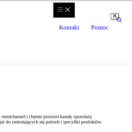
Kontakt
Pomoc
Branże
Case stu
Moda i akcesoria
Preorder w P
Uroda
Cocolita - na
Dom i ogród
Hurtownia Ik
Elektronika i AGD/RTV
Zobacz wszys
 omnichannel i chętnie przenosi kanały sprzedaży
e do zmieniających się potrzeb i specyfiki produktów.