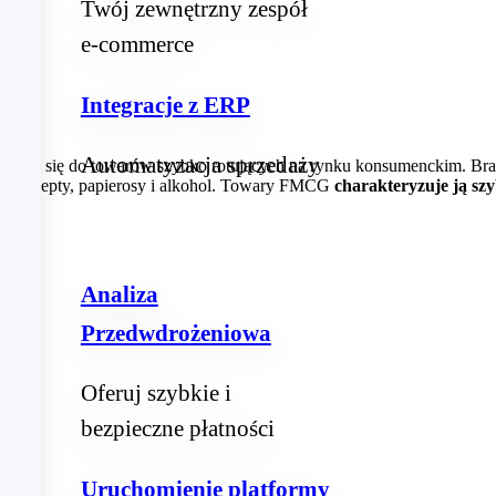
Twój zewnętrzny zespół
e‑commerce
Integracje z ERP
Automatyzacja sprzedaży
noszący się do towarów szybko rotujących na rynku konsumenckim. B
 bez recepty, papierosy i alkohol. Towary FMCG
charakteryzuje ją sz
Analiza
Przedwdrożeniowa
Oferuj szybkie i
bezpieczne płatności
Uruchomienie platformy