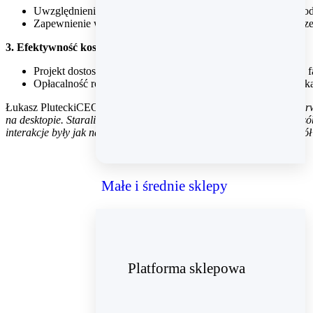
Uwzględnienie szerokiego asortymentu obejmującego różnorodn
Zapewnienie wydajności i niezawodności sklepu podczas sprze
3. Efektywność kosztowa:
Projekt dostosowany do budżetu firmy typu MŚP, zarówno w fazi
Opłacalność rozwiązania, biorąc pod uwagę stosunkowo wąską
Łukasz Plutecki
CEO AtomStore
Robiąc makiety i później UI, najpie
na desktopie. Staraliśmy się jak najwięcej decyzji podjąć w taki sposó
interakcje były jak najszybsze. Nawigacja została przeniesiona na dół 
Małe i średnie sklepy
Platforma sklepowa