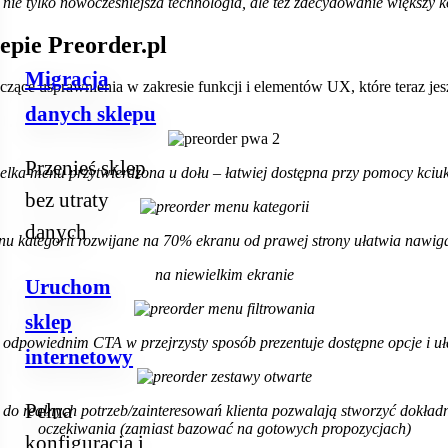
 nie tylko nowocześniejsza technologia, ale też zdecydowanie większy k
epie Preorder.pl
Migracja
czące usprawnienia w zakresie funkcji i elementów UX, które teraz j
danych sklepu
Przenieś sklep
elka menu przytwierdzona u dołu – łatwiej dostępna przy pomocy kciu
bez utraty
danych
u kategorii rozwijane na 70% ekranu od prawej strony ułatwia nawig
na niewielkim ekranie
Uruchom
sklep
odpowiednim CTA w przejrzysty sposób prezentuje dostępne opcje i 
internetowy
Pełna
 realnych potrzeb/zainteresowań klienta pozwalają stworzyć dokładn
oczekiwania (zamiast bazować na gotowych propozycjach)
konfiguracja i