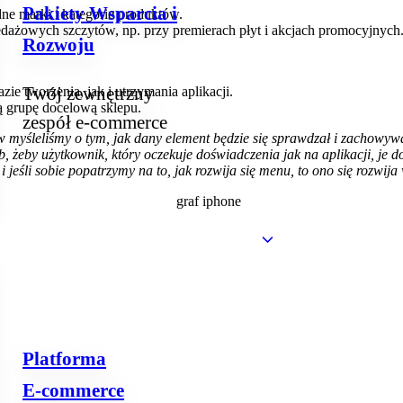
Pakiety Wsparcia i
e marki i kategorie produktów.
dażowych szczytów, np. przy premierach płyt i akcjach promocyjnych
Rozwoju
Twój zewnętrzny
e tworzenia, jak i utrzymania aplikacji.
 grupę docelową sklepu.
zespół e‑commerce
rw myśleliśmy o tym, jak dany element będzie się sprawdzał i zachowy
b, żeby użytkownik, który oczekuje doświadczenia jak na aplikacji, je do
i jeśli sobie popatrzymy na to, jak rozwija się menu, to ono się rozwij
Platforma
E‑commerce