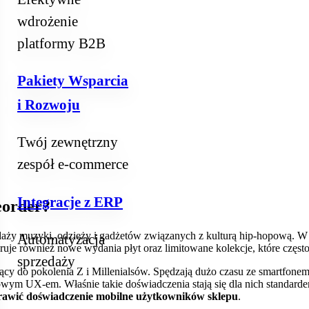
wdrożenie
platformy B2B
Pakiety Wsparcia
i Rozwoju
Twój zewnętrzny
zespół e‑commerce
Integracje z ERP
eorder?
rzedaży muzyki, odzieży i gadżetów związanych z kulturą hip-hopową. W 
Automatyzacja
feruje również nowe wydania płyt oraz limitowane kolekcje, które częst
sprzedaży
ący do pokolenia Z i Millenialsów. Spędzają dużo czasu ze smartfonem 
wym UX-em. Właśnie takie doświadczenia stają się dla nich standardem,
oprawić doświadczenie mobilne użytkowników sklepu
.