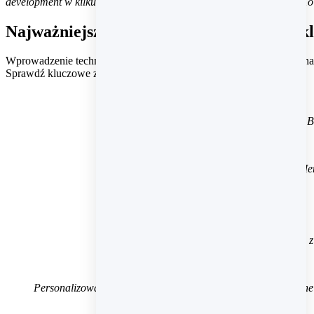
development w kilku zespołach i bez problemu scalać efekty pracy. To
Najważniejsze funkcje i elementy UX w skl
Wprowadzenie technologii PWA w sklepie Preorder.pl przyniosło zna
Sprawdź kluczowe zmiany w wyglądzie i funkcjonalności sklepu.
B
Men
Wygodne menu filtrowania produktów z 
Personalizowane “otwarte” zestawy produktów – dopasowane do