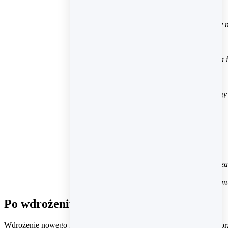
Wybór rozmiaru odzieży 
Opcja usuwania i
Zapisane formy dostawy i formy
➔ za
➔ duże, wygodne formu
Po wdrożeniu: pierwsze efekty
Wdrożenie nowego frontendu Preorder.pl w technologii PWA było pr