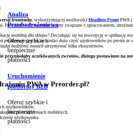
u
Analiza
ersji frontendu
, wykorzystującej możliwości
Headless Front
PWA (P
Przedwdrożeniowa
słu. Powodem były wysokie koszty związane z opracowaniem, utrzymani
kację mobilną dla sklepu? Decydując się na inwestycję w aplikację mob
Oferuj szybkie i
ast problemem jest to, że bardzo duża część użytkowników po prostu ze 
e nadal będziemy musieli utrzymywać kilka ekosystemów.
bezpieczne
 nie przyniosłaby oczekiwanych zwrotów, dlatego postawiono na 
płatności
Uruchomienie
wdrażaniu PWA w Preorder.pl?
platformy B2B
Oferuj szybkie i
ych użytkowników.
bezpieczne
akupów na urządzeniach mobilnych.
czenie użytkownika.
płatności