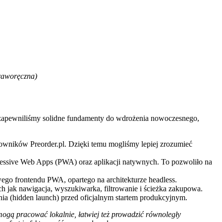
praworęczna)
 zapewniliśmy solidne fundamenty do wdrożenia nowoczesnego,
kowników Preorder.pl. Dzięki temu mogliśmy lepiej zrozumieć
gressive Web Apps (PWA) oraz aplikacji natywnych. To pozwoliło na
go frontendu PWA, opartego na architekturze headless.
h jak nawigacja, wyszukiwarka, filtrowanie i ścieżka zakupowa.
ia (hidden launch) przed oficjalnym startem produkcyjnym.
gą pracować lokalnie, łatwiej też prowadzić równoległy