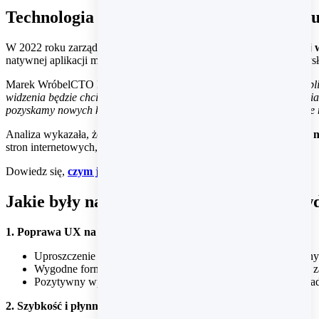
Technologia PWA rozwiązaniem dla sklep
W 2022 roku zarząd Preorder.pl podjął decyzję o
wdrożeniu nowej w
natywnej aplikacji mobilnej, ostatecznie zrezygnowano z tego pomy
Marek Wróbel
CTO Preorder
Dlaczego nie zdecydowaliśmy się na apli
widzenia będzie chciał, żeby te pieniądze się kiedyś zwróciły. Natomi
pozyskamy nowych klientów, tylko przesuniemy tych istniejących, al
Analiza wykazała, że
inwestycja w tradycyjną aplikację mobilną
stron internetowych, jednocześnie będąc bardziej opłacalne.
Dowiedz się,
czym jest PWA
i jakie korzyści przynosi.
Jakie były najważniejsze założenia przy 
1. Poprawa UX na każdym etapie ścieżki zakupowej:
Uproszczenie procesu zakupowego, zwłaszcza dla zalogowan
Wygodne formularze i efektywne CTA poprawiające komfort z
Pozytywny wpływ na wizerunek marki poprzez lepsze doświad
2. Szybkość i płynność interakcji: