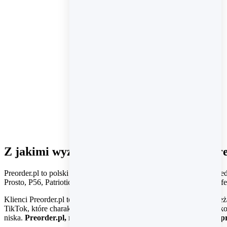
Z jakimi wyzwaniami mierzył się sklep Pr
Preorder.pl to polski sklep internetowy, który specjalizuje się w sp
Prosto, P56, Patriotic, a także Tommy Hilfiger i Pepe Jeans. Sklep o
Klienci Preorder.pl to głównie młodzi entuzjaści muzyki i mody należ
TikTok, które charakteryzują się błyskawicznym działaniem i wyjątko
niska.
Preorder.pl, rozumiejąc te potrzeby, podjął kroki, aby p