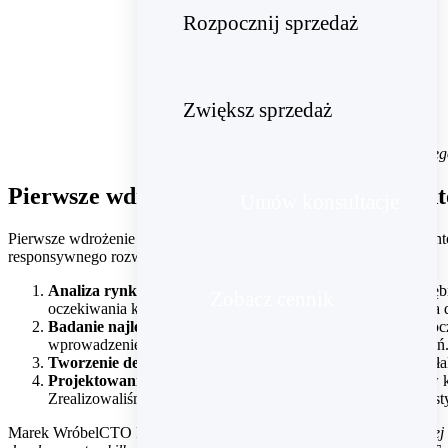
Rozpocznij sprzedaż
Zwiększ sprzedaż
Menu katego
Pierwsze wdrożenie PWA na platformie A
Umów konsultacje
Pierwsze wdrożenie PWA na platformie AtomStore poprzedziły grun
responsywnego rozwiązania PWA dla Preorder.pl.
Analiza rynku i potrzeb klientów.
Przeprowadziliśmy dogłębn
Zobacz cennik
oczekiwania końcowych odbiorców i dopasować rozwiązania do
Badanie najlepszych praktyk
. Przeanalizowaliśmy najnowocz
wprowadzenie najnowczoeśniejszych i skutecznych rozwiązań
Tworzenie dedykowanego zespołu developerskiego.
Powołal
Projektowanie UX i UI
. Opracowaliśmy nowoczesne UX w konc
Zrealizowaliśmy wdrożenie interfejsu użytkownika, w tym tes
Marek Wróbel
CTO Preorder
W porównaniu do wdrożeń w klasycznej w