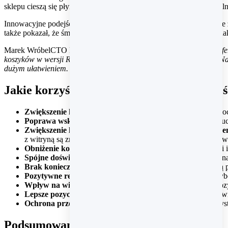
sklepu cieszą się płynnym i działaniem strony na urządzeniach mobil
Innowacyjne podejście pozwala kupującym odczuć korzyści płynące z 
także pokazał, że śmiałe podejście do technologii może przynieść z
Marek Wróbel
CTO Preorder
Mieliśmy klientów, którzy przeglądali o
koszyków w wersji RWD w samej aplikacji było na poziomie 60%. Nato
dużym ułatwieniem.
Jakie korzyści dla sklepu przyniosło prze
Zwiększenie konwersji na urządzeniach mobilnych
– nowocz
Poprawa wskaźników sprzedażowych
– zmniejszenie porzu
Zwiększenie liczby sesji i obniżenie współczynnika odrzuc
z witryną są znacznie szybsze i płynniejsze dzięki zapisanym 
Obniżenie kosztów pozyskania klienta
– lepsza wydajność i
Spójne doświadczenie zakupowe
– zunifikowane wrażenia n
Brak konieczności instalacji aplikacji
– kupujący nie muszą p
Pozytywne reakcje klientów
– dzięki PWA klienci mogą szybc
Wpływ na wizerunek marki
– Preorder.pl umocnił swoją po
Lepsze pozycjonowanie w wyszukiwarkach
– SSR umożliwia
Ochrona przed długiem technologicznym
– dzięki wykorzyst
Podsumowanie