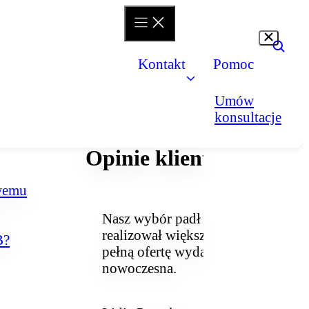
Kontakt
Pomoc
Umów
konsultacje
Opinie klientów
owemu
Nasz wybór padł na system e‑com
realizował większość naszych potr
B?
pełną ofertę wydawnictwa, która je
nowoczesna.