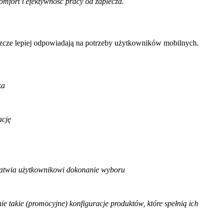
omfort i efektywność pracy od zaplecza.
eszcze lepiej odpowiadają na potrzeby użytkowników mobilnych.
ka
ację
ułatwia użytkownikowi dokonanie wyboru
ie takie (promocyjne) konfiguracje
produktów, które spełnią ich