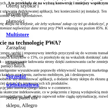
nych.
A to przekłada się na wyższą konwersję i mniejszy współczy
Oferuj szybkie i
używania dedykowanej aplikacji, bez konieczności jej instalacji. Ten
bezpieczne
nakomite wyniki sprzedażowe.
płatności
fertę sklepu na telefonie, ale żeby wykonać zakup czy też go dokończyć
miast najświeższe dane teraz przy PWA wskazują na poziom 85%. Klien
Multistore
jście na technologię PWA?
Zarządzaj
esny, szybki i responsywny interfejs przyczynił się do wzrostu transa
wieloma
conych koszyków o 15%, co przełożyło się na wskaźnik domknięć za
eń
– przyspieszenie ładowania strony dzięki zastosowaniu cache zmniej
sklepami
w pamięci danych.
 inteligentne wyszukiwanie poprawiły efektywność kampanii marketin
a każdym urządzeniu, zarówno mobilnym, jak i desktopowym.
Sprzedaż
obierać ani aktualizować aplikacji, a dodanie ikony sklepu do ekranu
iej dotrzeć do interesujących ich produktów.
wielokanałowa
zycję jako innowacyjnego lidera w e‑commerce.
 skuteczne indeksowanie, co w połączeniu z lepszą wydajnością mo
aniu platformy SaaS, sklep zapewnił sobie ciągłą optymalizację, rozwó
Jeden panel dla
sklepu, Allegro