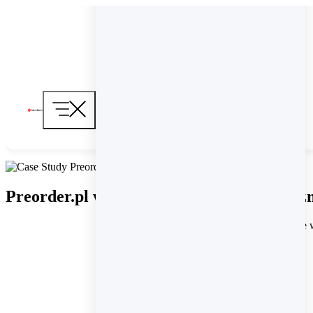
Przejdź
do
treści
Branże
Moda i akces
Preorder.pl w nowej odsłonie – jak PWA z
Uroda
Dom i ogród
Elektronika