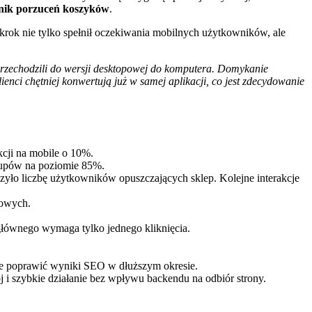
nnik porzuceń koszyków
.
 krok nie tylko spełnił oczekiwania mobilnych użytkowników, ale
, przechodzili do wersji desktopowej do komputera. Domykanie
ci chętniej konwertują już w samej aplikacji, co jest zdecydowanie
kcji na mobile o 10%.
kupów na poziomie 85%.
szyło liczbę użytkowników opuszczających sklep. Kolejne interakcje
gowych.
 głównego wymaga tylko jednego kliknięcia.
że poprawić wyniki SEO w dłuższym okresie.
j i szybkie działanie bez wpływu backendu na odbiór strony.