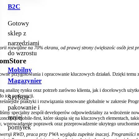
B2C
Gotowy
sklep z
narzędziami
rii rozwijane na 70% ekranu, od prawej strony (większośc osób jest 
do wzrostu
tomStore
Mobilny
towne przygotowania i opracowanie kluczowych działań. Dzięki temu
Magazynier
ą analizę rynku oraz potrzeb zarówno klienta, jak i docelowych użyt
 ich preferencji.
Szybsze
eśniejsze praktyki i rozwiązania stosowane globalnie w zakresie Pro
pakowanie i
.
iśmy specjalny zespół developerów odpowiedzialny za wdrożenie nowe
mniej
epcji mobile-first, które skupia się na kluczowych elementach, takic
ty, wprowadzenie poprawek oraz przeprowadzenie ukrytego uruchomien
pomyłek
ersji RWD, praca przy PWA wygląda zupełnie inaczej. Programiści mo