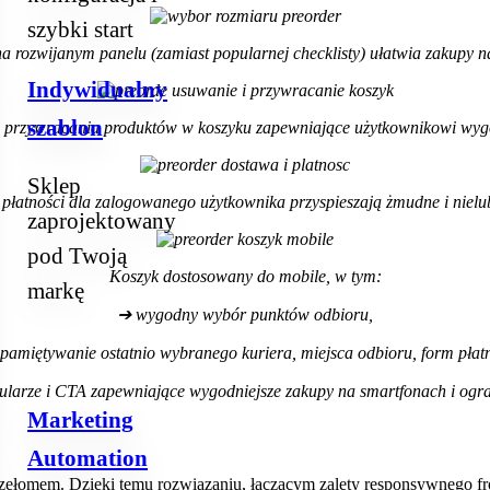
szybki start
na rozwijanym panelu (zamiast popularnej
checklisty) ułatwia zakupy 
Indywidualny
szablon
 przywracania produktów w koszyku zapewniające użytkownikowi wygo
Sklep
 płatności dla zalogowanego użytkownika przyspieszają żmudne i niel
zaprojektowany
pod Twoją
Koszyk dostosowany do mobile, w tym:
markę
➔ wygodny wybór punktów odbioru,
pamiętywanie ostatnio wybranego kuriera, miejsca odbioru, form płatn
larze i CTA zapewniające wygodniejsze zakupy na smartfonach i ogra
Marketing
Automation
zełomem. Dzięki temu rozwiązaniu, łączącym zalety responsywnego fro