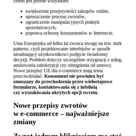
celem jest przede wszystkim:
zwiększenie przejrzystości zakupów online,
uproszczenie procesu zwrotów,
ograniczenie manipulacyjnych praktyk
sprzedażowych,
poprawa ochrony konsumentów w Internecie.
Unia Europejska od kilku lat zwraca uwagę na tzw. dark
patterns, czyli projektowanie interfejsów w sposób
utrudniający użytkownikowi podjęcie świadomej
decyzji. Problem dotyczy szczególnie rezygnacji z usług,
anulowania subskrypcji czy odstąpienia od umowy.
Nowe przepisy UE dla e‑commerce mają temu
przeciwdziałać.
Konsument nie powinien być
zmuszany do przechodzenia przez wieloetapowe
formularze, kontaktowania się z infolinią
czy wyszukiwania ukrytych opcji zwrotu
.
Nowe przepisy zwrotów
w e‑commerce – najważniejsze
zmiany
Zwrot jednym kliknięciem ma stać