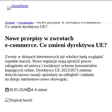
Przejdź
do
treści
Home
-
Poradniki
-
Nowe przepisy w zwrotach e‑commerce.
Co zmieni dyrektywa UE?
Nowe przepisy w zwrotach
e‑commerce. Co zmieni dyrektywa UE?
Zwroty w sklepach internetowych już wkrótce będą wyglądać
zupełnie inaczej. Nowe regulacje mają uprościć proces
odstąpienia od umowy i zwiększyć ochronę konsumentów
kupujących online. Dyrektywa UE 2023/2673 zmienia
dotychczasowe zasady sprzedaży na odległość i nakłada
na sklepy internetowe nowe obowiązki.
20.05.2026
4–6 minut