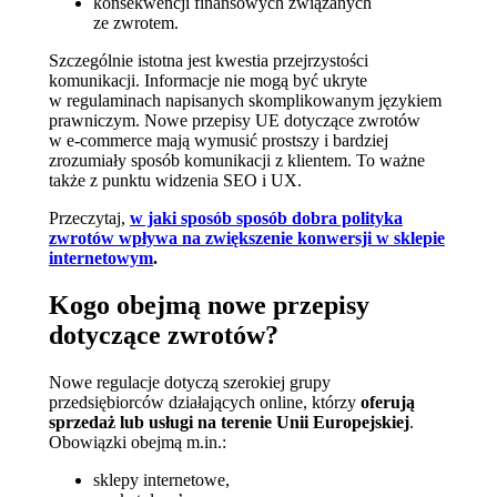
konsekwencji finansowych związanych
ze zwrotem.
Szczególnie istotna jest kwestia przejrzystości
komunikacji. Informacje nie mogą być ukryte
w regulaminach napisanych skomplikowanym językiem
prawniczym. Nowe przepisy UE dotyczące zwrotów
w e‑commerce mają wymusić prostszy i bardziej
zrozumiały sposób komunikacji z klientem. To ważne
także z punktu widzenia SEO i UX.
Przeczytaj,
w jaki sposób sposób dobra polityka
zwrotów wpływa na zwiększenie konwersji w sklepie
internetowym
.
Kogo obejmą nowe przepisy
dotyczące zwrotów?
Nowe regulacje dotyczą szerokiej grupy
przedsiębiorców działających online, którzy
oferują
sprzedaż lub usługi na terenie Unii Europejskiej
.
Obowiązki obejmą m.in.:
sklepy internetowe,